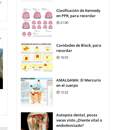
l
Clasificación de Kennedy
en PPR, para recordar
21:00
s
Cavidades de Black, para
recordar
10:55
AMALGAMA: El Mercurio
en el cuerpo
12:22
Autopsia dental, pocas
veces visto ¿Diente vital o
endodonciado?