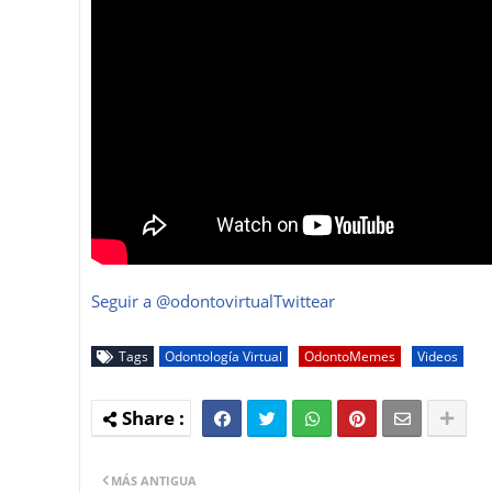
Seguir a @odontovirtual
Twittear
Tags
Odontología Virtual
OdontoMemes
Videos
MÁS ANTIGUA