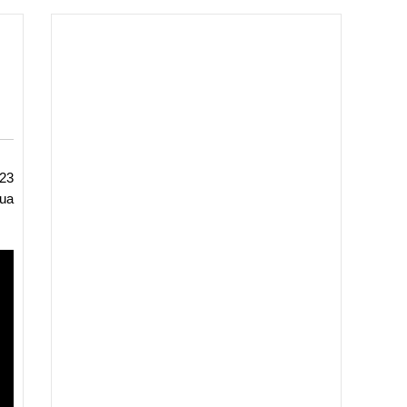
 23
gua