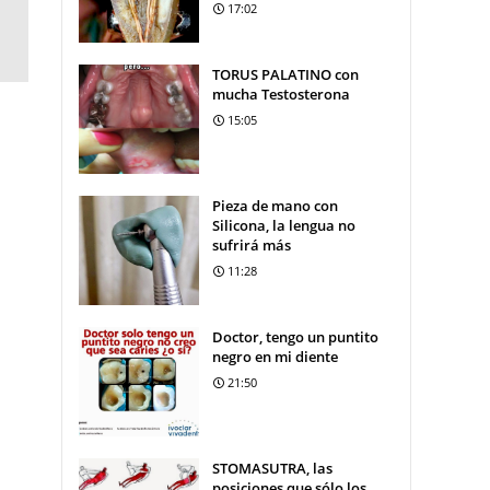
17:02
TORUS PALATINO con
mucha Testosterona
15:05
Pieza de mano con
Silicona, la lengua no
sufrirá más
11:28
Doctor, tengo un puntito
negro en mi diente
21:50
STOMASUTRA, las
posiciones que sólo los