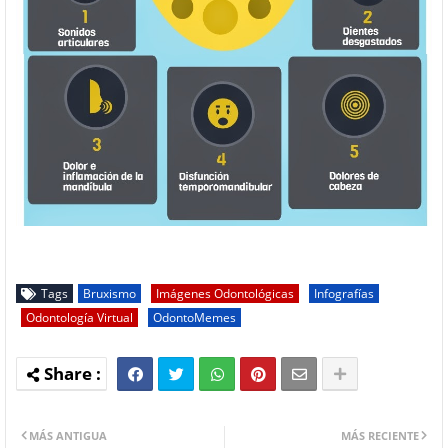
Tags
Bruxismo
Imágenes Odontológicas
Infografías
Odontología Virtual
OdontoMemes
MÁS ANTIGUA
MÁS RECIENTE