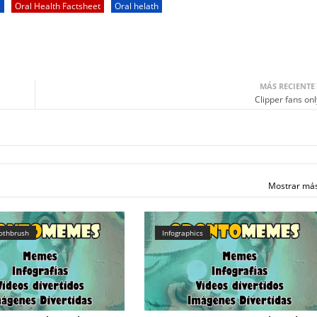
s
Oral Health Factsheet
Oral helath
MÁS RECIENTE
Clipper fans onl
Mostrar má
oothbrush
Infographics