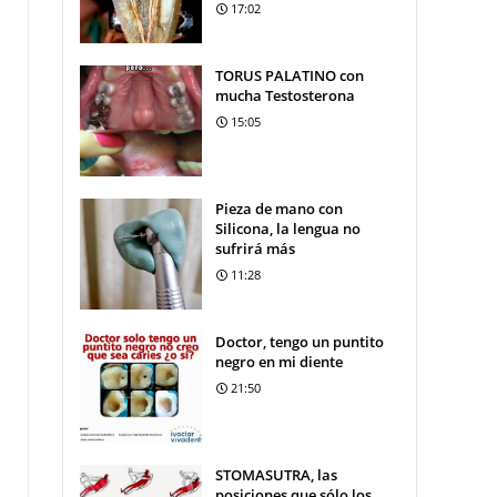
17:02
TORUS PALATINO con
mucha Testosterona
15:05
Pieza de mano con
Silicona, la lengua no
sufrirá más
11:28
Doctor, tengo un puntito
negro en mi diente
21:50
STOMASUTRA, las
posiciones que sólo los