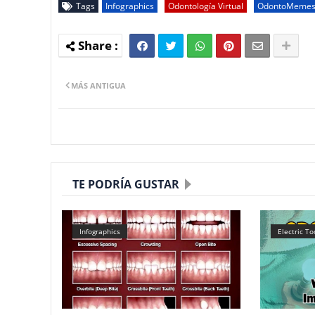
Tags
Infographics
Odontología Virtual
OdontoMeme
MÁS ANTIGUA
TE PODRÍA GUSTAR
Infographics
Electric T