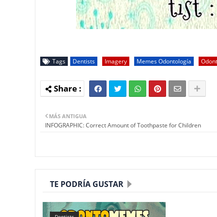
Tags
Dentists
Imagery
Memes Odontología
Odont
MÁS ANTIGUA
INFOGRAPHIC: Correct Amount of Toothpaste for Children
TE PODRÍA GUSTAR
Dentists