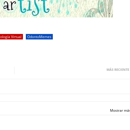
ología Virtual
OdontoMemes
MÁS RECIENTE
Mostrar má