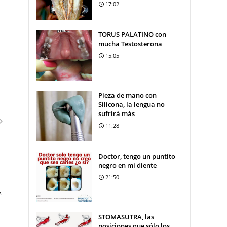
17:02
TORUS PALATINO con
mucha Testosterona
15:05
Pieza de mano con
Silicona, la lengua no
sufrirá más
11:28
Doctor, tengo un puntito
negro en mi diente
21:50
s
STOMASUTRA, las
posiciones que sólo los