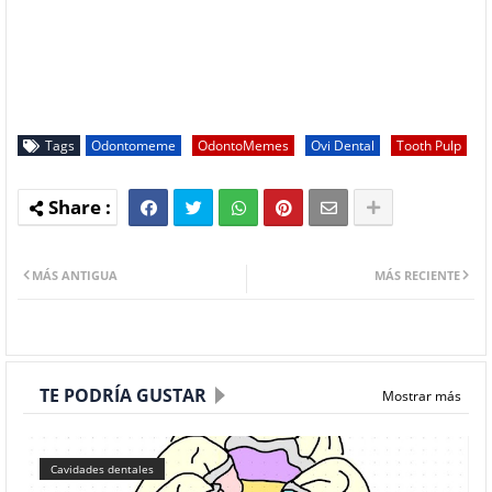
Tags
Odontomeme
OdontoMemes
Ovi Dental
Tooth Pulp
MÁS ANTIGUA
MÁS RECIENTE
TE PODRÍA GUSTAR
Mostrar más
Cavidades dentales